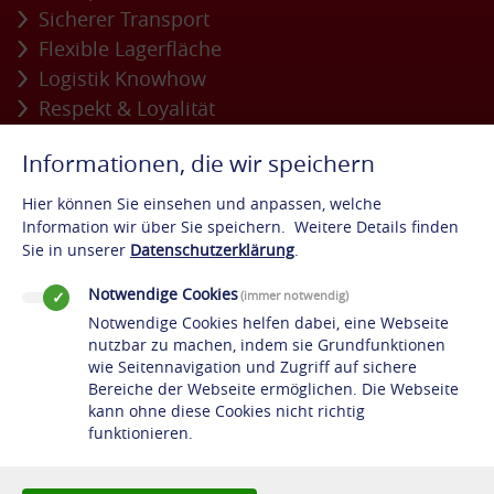
Sicherer Transport
Flexible Lagerfläche
Logistik Knowhow
Respekt & Loyalität
Referenzen
Informationen, die wir speichern
Kurzportrait
Hier können Sie einsehen und anpassen, welche
Daten & Fakten
Information wir über Sie speichern.
Weitere Details finden
6 Argumente
Sie in unserer
Datenschutzerklärung
.
Ladungssicherung
Notwendige Cookies
Fuhrpark
(immer notwendig)
Notwendige Cookies helfen dabei, eine Webseite
Mitarbeiter
nutzbar zu machen, indem sie Grundfunktionen
Kontakt
wie Seitennavigation und Zugriff auf sichere
Bereiche der Webseite ermöglichen. Die Webseite
Impressum
kann ohne diese Cookies nicht richtig
Datenschutz
funktionieren.
Hinweisgebersystem
Sitemap